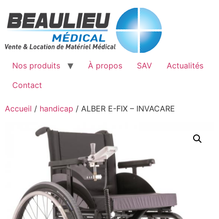
Aller
au
contenu
Nos produits
À propos
SAV
Actualités
Contact
Accueil
/
handicap
/ ALBER E-FIX – INVACARE