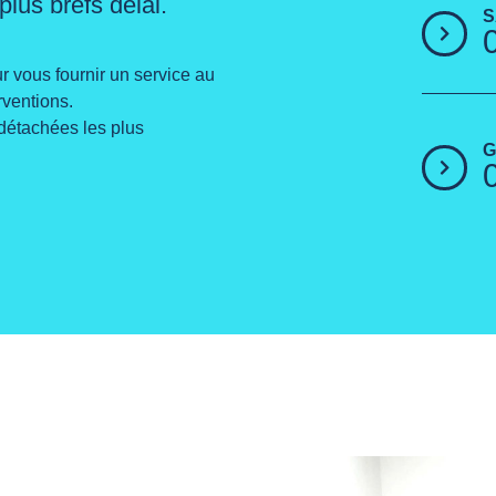
plus brefs délai.
S
 vous fournir un service au
rventions.
détachées les plus
G