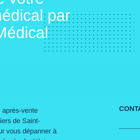
édical par
Médical
CONT
e après-vente
liers de Saint-
ur vous dépanner à