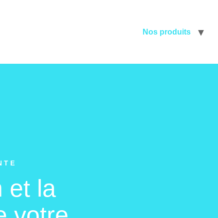
Nos produits
NTE
n
et la
 votre