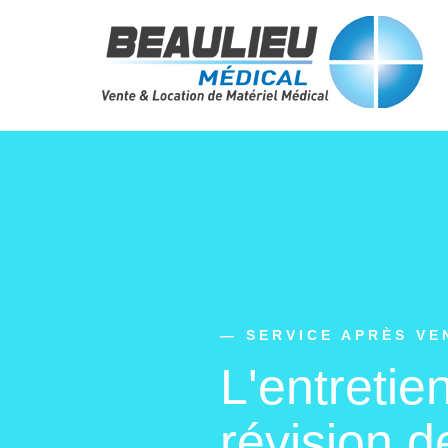
— SERVICE APRÈS VE
L'entretie
révision
de