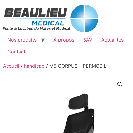
Aller
au
contenu
Nos produits
À propos
SAV
Actualités
Contact
Accueil
/
handicap
/ M5 CORPUS – PERMOBIL