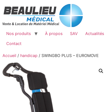
Aller
au
contenu
Nos produits
À propos
SAV
Actualités
Contact
Accueil
/
handicap
/ SWINGBO PLUS – EUROMOVE